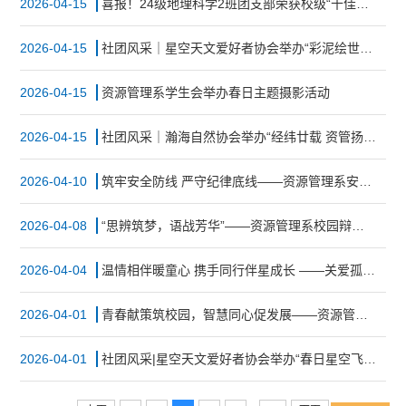
2026-04-15
喜报！24级地理科学2班团支部荣获校级“十佳团支部”称号
2026-04-15
社团风采｜星空天文爱好者协会举办“彩泥绘世界”主题创作活动
2026-04-15
资源管理系学生会举办春日主题摄影活动
2026-04-15
社团风采｜瀚海自然协会举办“经纬廿载 资管扬帆”主题宣讲
2026-04-10
筑牢安全防线 严守纪律底线——资源管理系安全教育大会顺利召开
2026-04-08
“思辨筑梦，语战芳华”——资源管理系校园辩论赛复赛、决赛圆满落幕
2026-04-04
温情相伴暖童心 携手同行伴星成长 ——关爱孤独症儿童志愿服务活动圆满开展
2026-04-01
青春献策筑校园，智慧同心促发展——资源管理系校园提案大赛圆满举行
2026-04-01
社团风采|星空天文爱好者协会举办“春日星空飞花短句”活动