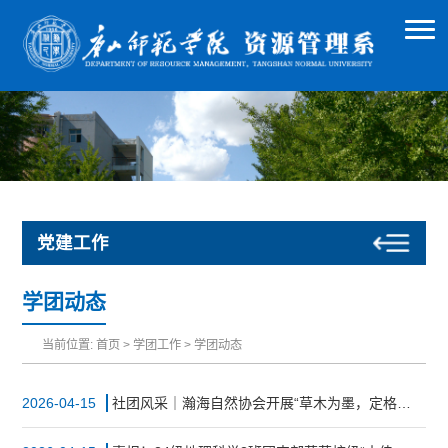
党建工作
学团动态
当前位置:
首页
>
学团工作
>
学团动态
2026-04-15
社团风采｜瀚海自然协会开展“草木为墨，定格时光”手作活动