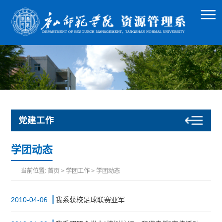
党建工作
学团动态
当前位置:
首页
>
学团工作
>
学团动态
2010-04-06
我系获校足球联赛亚军