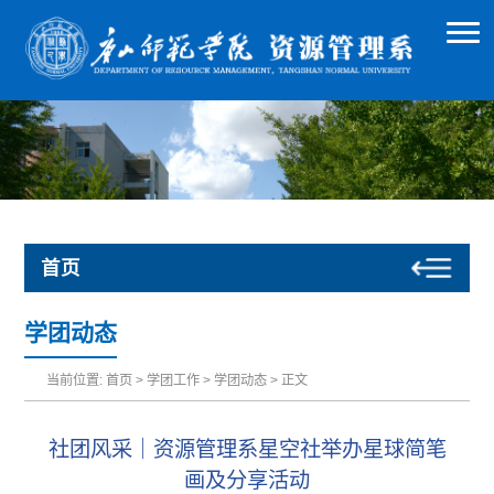
首页
学团动态
当前位置:
首页
>
学团工作
>
学团动态
> 正文
社团风采｜资源管理系星空社举办星球简笔
画及分享活动